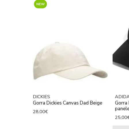
NEW
DICKIES
ADID
Gorra Dickies Canvas Dad Beige
Gorra 
panel
28,00€
25,00