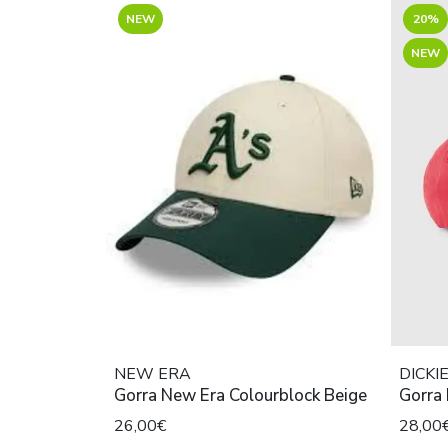
NEW
20%
NEW
NEW ERA
DICKI
Gorra New Era Colourblock Beige
Gorra 
26,00€
28,00