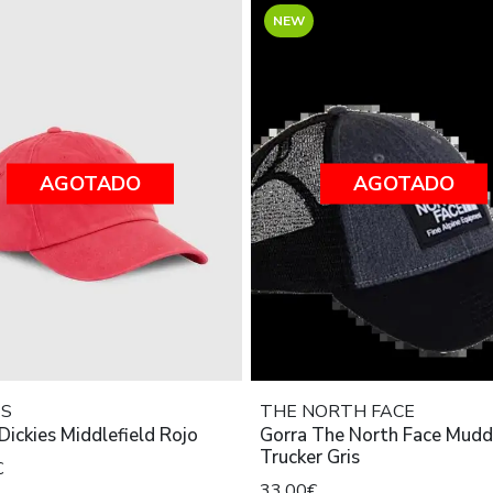
NEW
AGOTADO
AGOTADO
ES
THE NORTH FACE
Dickies Middlefield Rojo
Gorra The North Face Mudd
Trucker Gris
€
33,00€