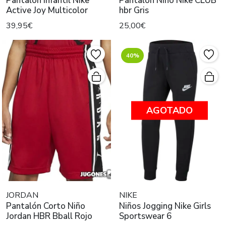
Pantalón Infantil Nike
Pantalón Niño Nike CLUB
Active Joy Multicolor
hbr Gris
39,95€
25,00€
40%
AGOTADO
JORDAN
NIKE
Pantalón Corto Niño
Niños Jogging Nike Girls
Jordan HBR Bball Rojo
Sportswear 6