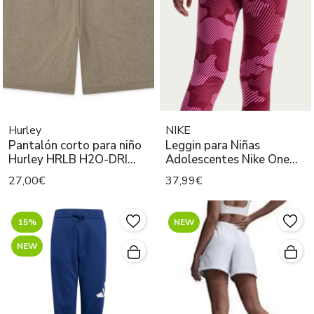
Hurley
NIKE
Pantalón corto para niño
Leggin para Niñas
Hurley HRLB H2O-DRI
Adolescentes Nike One
KAKI
Ondas Rosa
27,00€
37,99€
15%
NEW
NEW