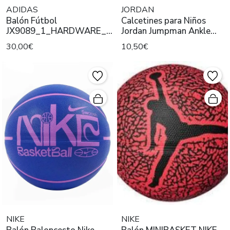
ADIDAS
JORDAN
Balón Fútbol
Calcetines para Niños
JX9089_1_HARDWARE_PhotograAdidas
Jordan Jumpman Ankle
UCL TRN Morado
Tricolor
30,00€
10,50€
NIKE
NIKE