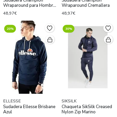
Sudadera Champion
Sudadera Champion
Wraparound para Hombre
Wraparound Cremallera
Blanco
48,97€
48,97€
20%
30%
ELLESSE
SIKSILK
Sudadera Ellesse Brisbane
Chaqueta SikSilk Creased
Azul
Nylon Zip Marino