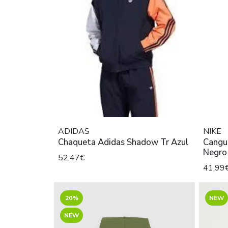
ADIDAS
NIKE
Chaqueta Adidas Shadow Tr Azul
Cangur
Negro
52,47€
41,99
20%
NEW
NEW