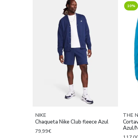
10%
NIKE
THE 
Chaqueta Nike Club fleece Azul
Corta
Azul/
79,99€
117,0