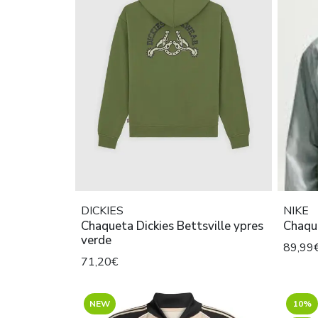
DICKIES
NIKE
Chaqueta Dickies Bettsville ypres
Chaqu
verde
89,99
71,20€
NEW
10%