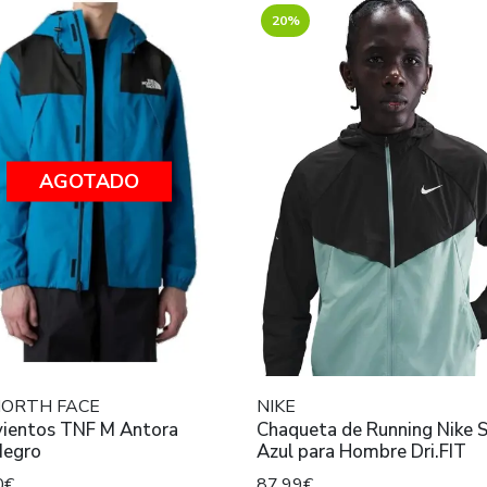
20%
AGOTADO
NORTH FACE
NIKE
vientos TNF M Antora
Chaqueta de Running Nike Stride
Negro
Azul para Hombre Dri.FIT
0€
87,99€