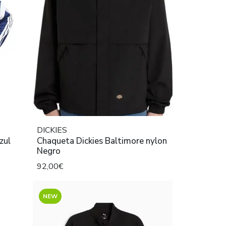
DICKIES
didas Tiro TT Azul
Chaqueta Dickies Baltimore nylon
Negro
92,00€
NEW