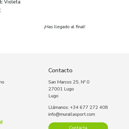
E Violeta
€
¡Has llegado al final!
Contacto
 no
San Marcos 25, Nº 0
27001 Lugo
Lugo
Llámanos: +34 677 272 408
info@murallasport.com
ad
Contacta