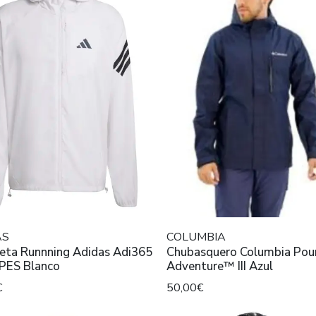
AS
COLUMBIA
Runnning Adidas Adi365
Chubasquero Columbia Pouring
3STRIPES Blanco
Adventure™ III Azul
€
50,00€