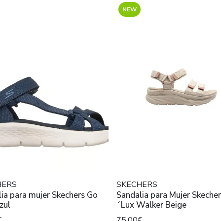
NEW
HERS
SKECHERS
ia para mujer Skechers Go
Sandalia para Mujer Skechers D
zul
´Lux Walker Beige
€
75,00€