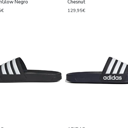
nGlow Negro
Chesnut
5€
129,95€