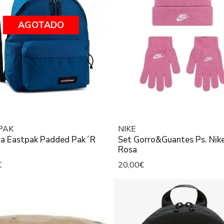
AGOTADO
PAK
NIKE
la Eastpak Padded Pak´R
Set Gorro&Guantes Ps. Nike
Rosa
€
20,00€