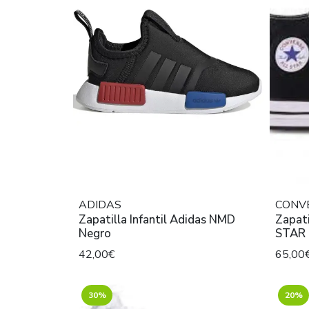
ADIDAS
CONV
Zapatilla Infantil Adidas NMD
Zapati
Negro
STAR E
42,00€
65,00
30%
20%