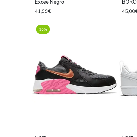
Excee Negro
BORO
41,99€
45,00
30%