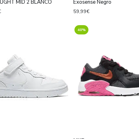
UGHT MID 2 BLANCO
Exosense Negro
€
59,99€
40%