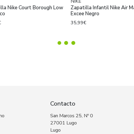
NIKE
lla Nike Court Borough Low
Zapatilla Infantil Nike Air 
nco
Excee Negro
€
35,99€
Contacto
 no
San Marcos 25, Nº 0
27001 Lugo
Lugo