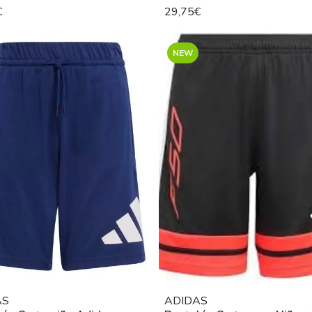
€
29,75€
NEW
AS
ADIDAS