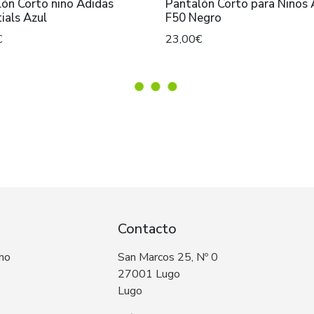
ón Corto niño Adidas
Pantalón Corto para Niños Adidas
ials Azul
F50 Negro
€
23,00€
Contacto
 no
San Marcos 25, Nº 0
27001 Lugo
Lugo