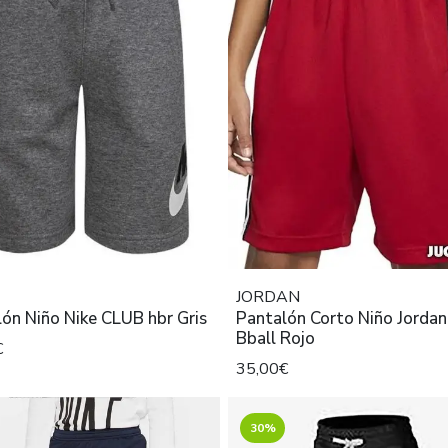
JORDAN
ón Niño Nike CLUB hbr Gris
Pantalón Corto Niño Jorda
Bball Rojo
€
35,00€
30%