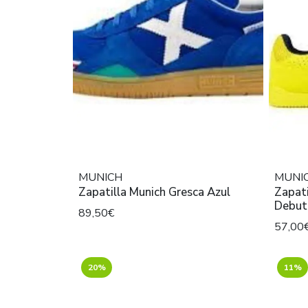
MUNICH
MUNI
Zapatilla Munich Gresca Azul
Zapati
Debut
89,50€
57,00
20%
11%