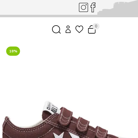
0
18%