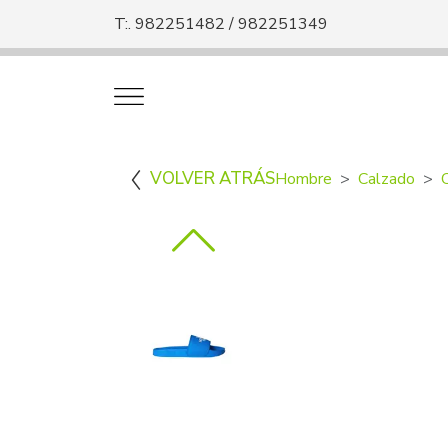
T:. 982251482 / 982251349
VOLVER ATRÁS
Hombre
Calzado