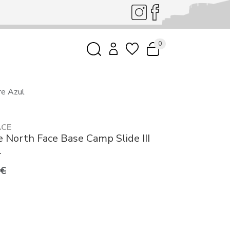
0
re Azul
ACE
 North Face Base Camp Slide III
l
0€