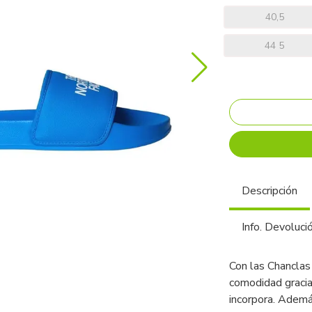
40,5
44 5
Descripción
Info. Devoluci
Con las Chanclas
comodidad gracia
incorpora. Además