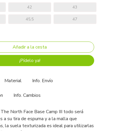
42
43
45,5
47
¡Pídelo ya!
Material
Info. Envío
ón
Info. Cambios
 The North Face Base Camp III todo será
s a su tira de espuma y a la malla que
, la suela texturizada es ideal para utilizarlas