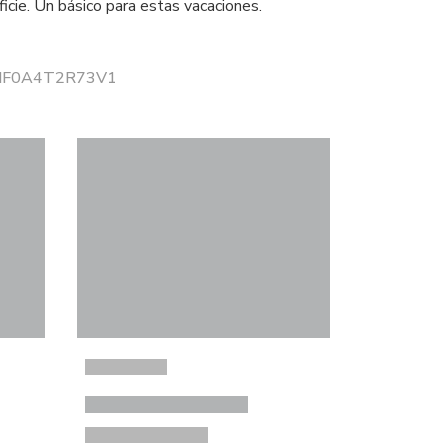
ficie. Un básico para estas vacaciones.
r NF0A4T2R73V1