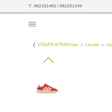
T:. 982251482 / 982251349
VOLVER ATRÁS
Mujer
Calzado
Zap