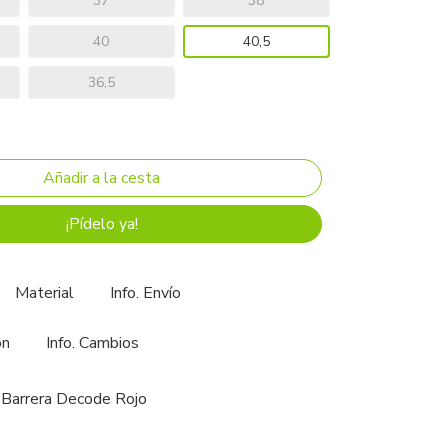
37
38
40
40,5
36,5
¡Pídelo ya!
Material
Info. Envío
ón
Info. Cambios
 Barrera Decode Rojo