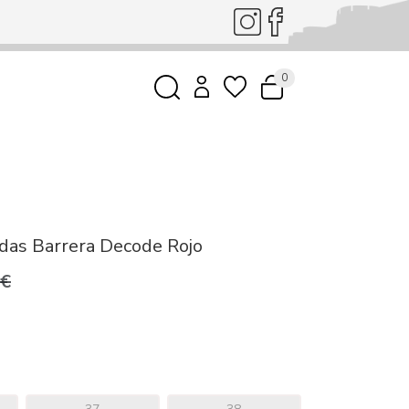
0
idas Barrera Decode Rojo
0€