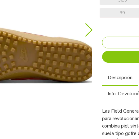
36,5
39
Descripción
Info. Devoluci
Las Field General
para revoluciona
combina piel sin
suela tipo gofre 