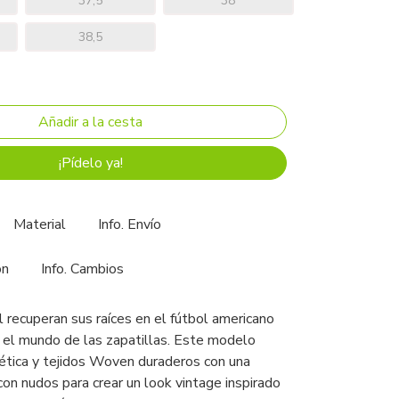
37,5
38
38,5
¡Pídelo ya!
Material
Info. Envío
ón
Info. Cambios
 recuperan sus raíces en el fútbol americano
r el mundo de las zapatillas. Este modelo
tética y tejidos Woven duraderos con una
con nudos para crear un look vintage inspirado