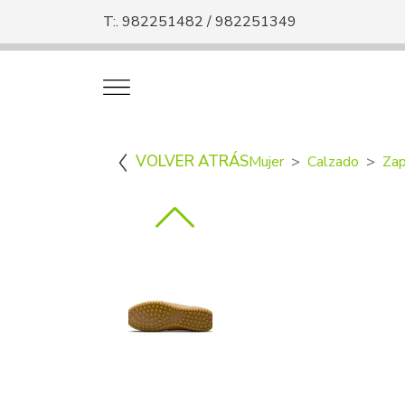
T:. 982251482 / 982251349
VOLVER ATRÁS
Mujer
Calzado
Zap