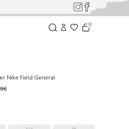
0
er Nike Field General
99€