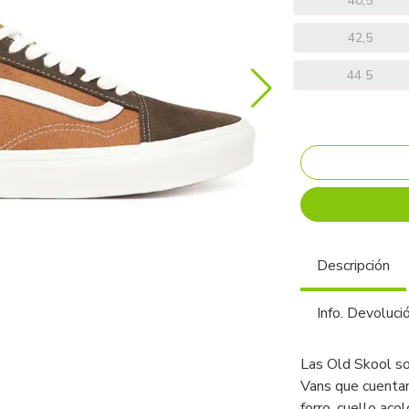
40,5
42,5
44 5
Descripción
Info. Devoluci
Las Old Skool so
Vans que cuentan
forro, cuello aco