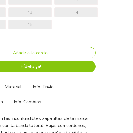
41
42
43
44
45
¡Pídelo ya!
Material
Info. Envío
ón
Info. Cambios
n las inconfundibles zapatillas de la marca
 con la banda lateral. Bajas con cordones,
lchado para una mayor sujeción y flexibilidad,