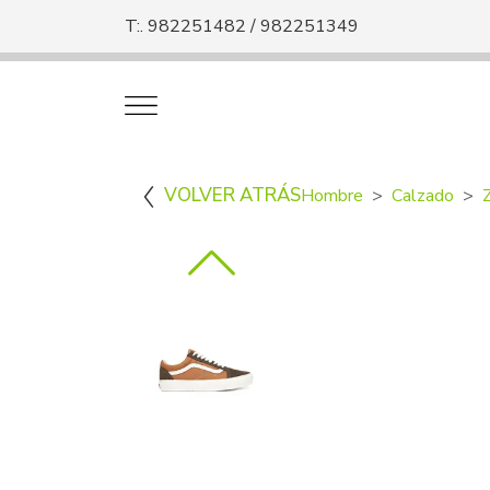
T:. 982251482 / 982251349
VOLVER ATRÁS
Hombre
Calzado