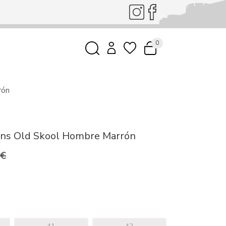
0
rón
Vans Old Skool Hombre Marrón
0€