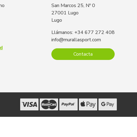
 no
San Marcos 25, Nº 0
27001 Lugo
Lugo
Llámanos: +34 677 272 408
info@murallasport.com
ad
Contacta