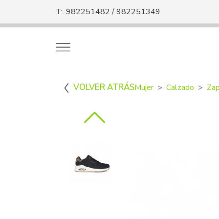
T:. 982251482 / 982251349
VOLVER ATRÁS
Mujer
Calzado
Zap