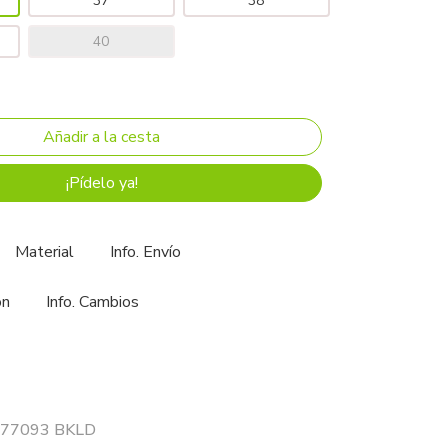
37
38
40
¡Pídelo ya!
Material
Info. Envío
ón
Info. Cambios
 177093 BKLD