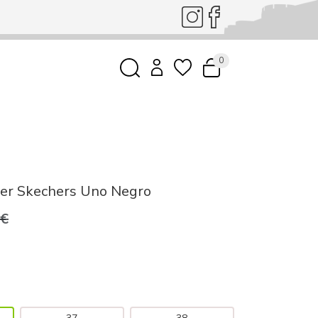
0
jer Skechers Uno Negro
0€