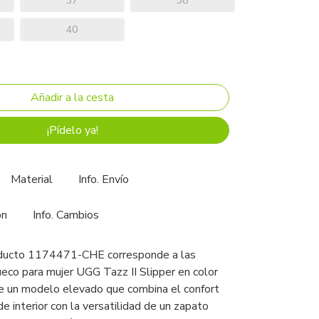
37
38
40
¡Pídelo ya!
Material
Info. Envío
ón
Info. Cambios
oducto 1174471-CHE corresponde a las
ueco para mujer UGG Tazz II Slipper en color
de un modelo elevado que combina el confort
de interior con la versatilidad de un zapato