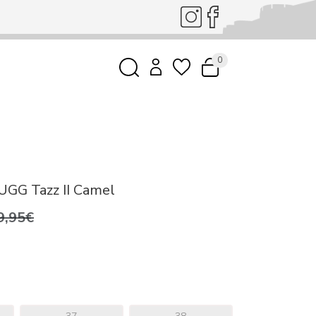
0
UGG Tazz II Camel
9,95€