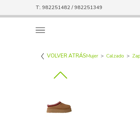
T:. 982251482 / 982251349
VOLVER ATRÁS
Mujer
Calzado
Zap