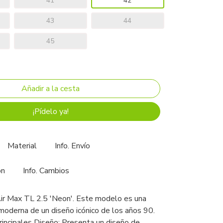
41
42
43
44
45
¡Pídelo ya!
Material
Info. Envío
ón
Info. Cambios
Air Max TL 2.5 'Neon'. Este modelo es una
 moderna de un diseño icónico de los años 90.
Principales Diseño: Presenta un diseño de