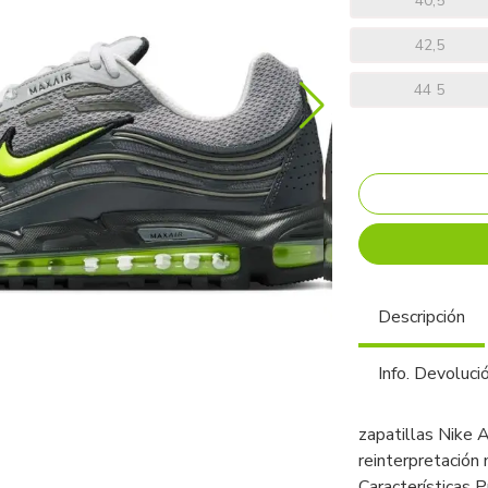
40,5
42,5
44 5
Descripción
Info. Devoluci
zapatillas Nike 
reinterpretación
Características 