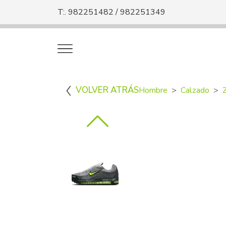
T:. 982251482 / 982251349
VOLVER ATRÁS
Hombre
Calzado