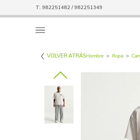
T:. 982251482 / 982251349
VOLVER ATRÁS
Hombre
Ropa
Cam