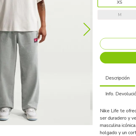
XS
M
Descripción
Info. Devoluci
Nike Life te ofre
ser duradero y ve
masculina icónica
holgado y un cor