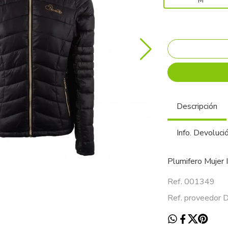
M
Descripción
Info. Devoluci
Plumifero Mujer 
Ref. 001349
Ref. proveedo