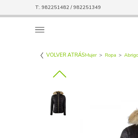
T:. 982251482 / 982251349
VOLVER ATRÁS
Mujer
Ropa
Abrig