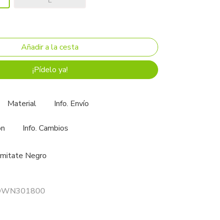
L
¡Pídelo ya!
Material
Info. Envío
ón
Info. Cambios
Imitate Negro
r DWN301800