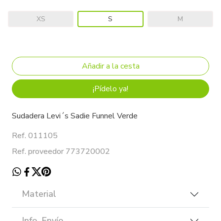
XS
S
M
¡Pídelo ya!
Sudadera Levi´s Sadie Funnel Verde
Ref. 011105
Ref. proveedor 773720002
Material
Info. Envío