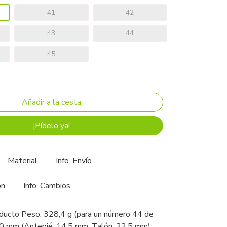
41
42
43
44
45
¡Pídelo ya!
Material
Info. Envío
ón
Info. Cambios
ducto Peso: 328,4 g (para un número 44 de
,0 mm (Antepié: 14,5 mm, Talón: 22,5 mm)