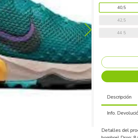
40,5
42,5
44 5
Descripción
Info. Devoluci
Detalles del pro
hombre) Drop: 8