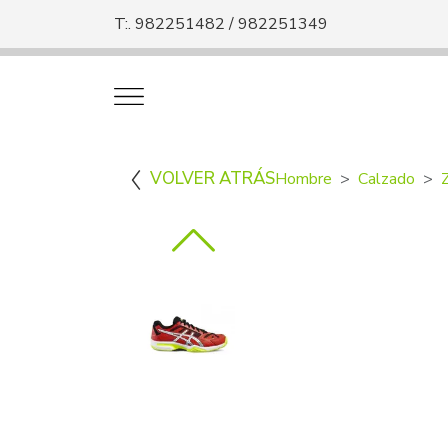
T:. 982251482 / 982251349
VOLVER ATRÁS
Hombre
Calzado