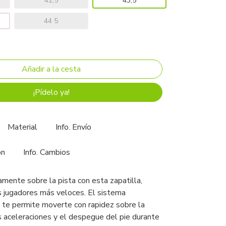
42,5
43,5
44 5
¡Pídelo ya!
Material
Info. Envío
ón
Info. Cambios
nte sobre la pista con esta zapatilla,
s jugadores más veloces. El sistema
 te permite moverte con rapidez sobre la
las aceleraciones y el despegue del pie durante