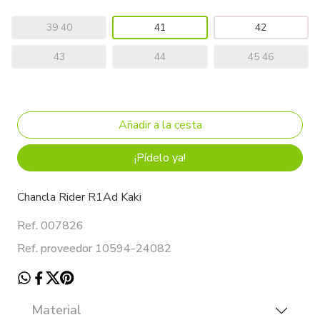
39 40
41
42
43
44
45 46
¡Pídelo ya!
Chancla Rider R1Ad Kaki
Ref. 007826
Ref. proveedor 10594-24082
Material