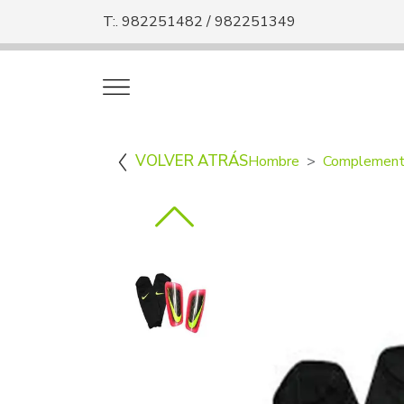
T:. 982251482 / 982251349
VOLVER ATRÁS
Hombre
Complement