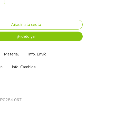
¡Pídelo ya!
Material
Info. Envío
ón
Info. Cambios
 SP0284 067