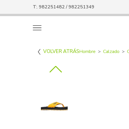
T:. 982251482 / 982251349
VOLVER ATRÁS
Hombre
Calzado