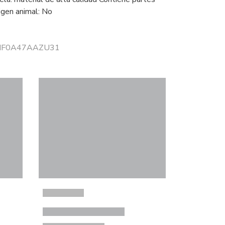
igen animal: No
r NF0A47AAZU31