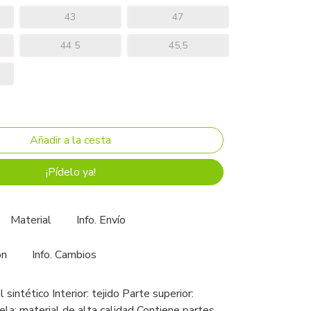
43
47
44 5
45,5
¡Pídelo ya!
Material
Info. Envío
ón
Info. Cambios
l sintético Interior: tejido Parte superior:
ela: material de alta calidad Contiene partes