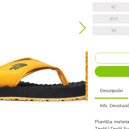
42
40,5
39
Descripción
Info. Devoluci
Plantilla: materia
Textil/-Textil Su