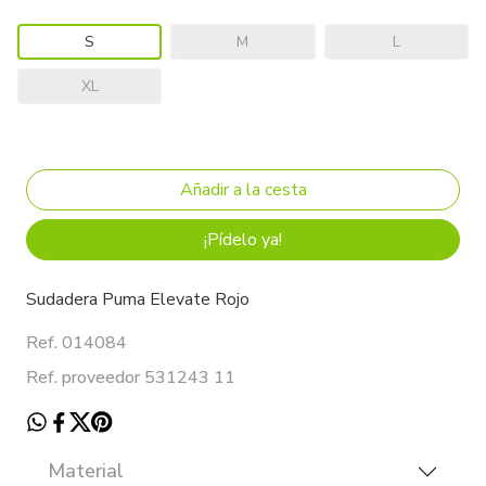
S
M
L
XL
¡Pídelo ya!
Sudadera Puma Elevate Rojo
Ref. 014084
Ref. proveedor 531243 11
Material