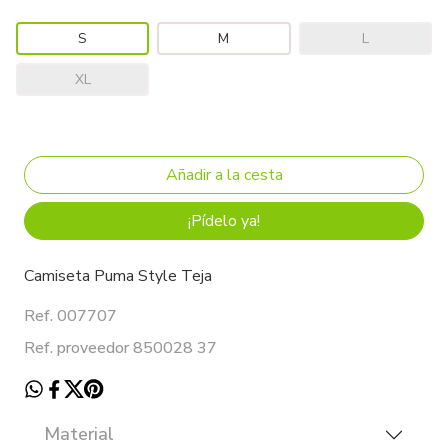
S
M
L
XL
¡Pídelo ya!
Camiseta Puma Style Teja
Ref. 007707
Ref. proveedor 850028 37
Material