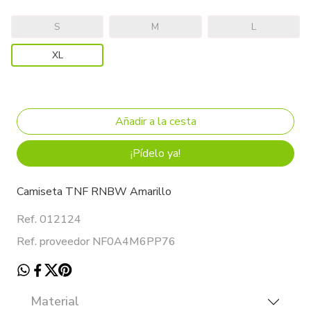
S
M
L
XL
¡Pídelo ya!
Camiseta TNF RNBW Amarillo
Ref. 012124
Ref. proveedor NF0A4M6PP76
Material