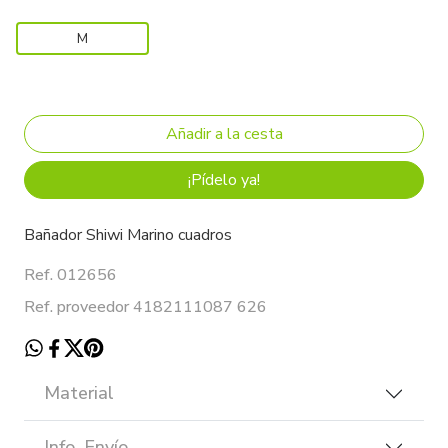
M
¡Pídelo ya!
Bañador Shiwi Marino cuadros
Ref. 012656
Ref. proveedor 4182111087 626
Material
Info. Envío