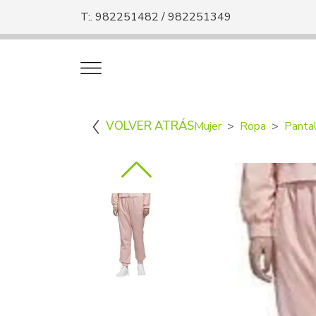
T:. 982251482 / 982251349
VOLVER ATRÁS
Mujer
Ropa
Panta