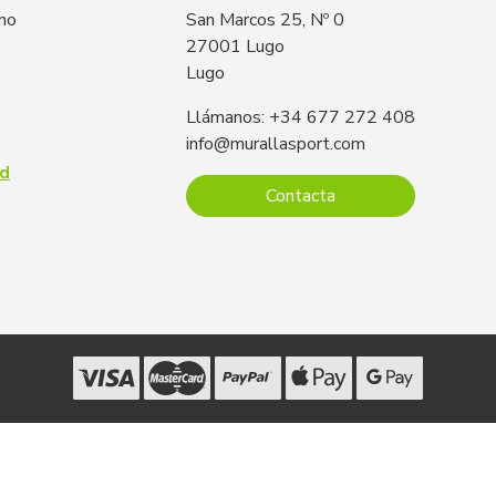
 no
San Marcos 25, Nº 0
27001 Lugo
Lugo
Llámanos: +34 677 272 408
info@murallasport.com
ad
Contacta