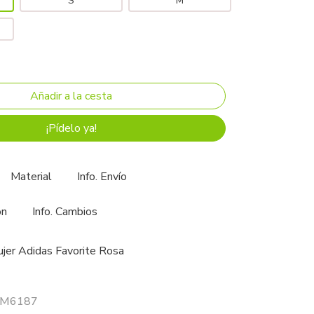
S
M
¡Pídelo ya!
Material
Info. Envío
ón
Info. Cambios
jer Adidas Favorite Rosa
 FM6187