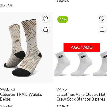
18,95€
18,95€
30%
AGOTADO
WABIKS
VANS
Calcetin TRAIL Wabiks
calcetines Vans Classic Half
Beige
Crew Sock Blancos 3 pares
18,95€
12,60€