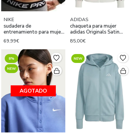
NIKE
ADIDAS
sudadera de
chaqueta para mujer
entrenamiento para mujer
adidas Originals Satin
Nike Pro Dri-FIT
Track Top
69,99€
85,00€
8%
NEW
NEW
AGOTADO